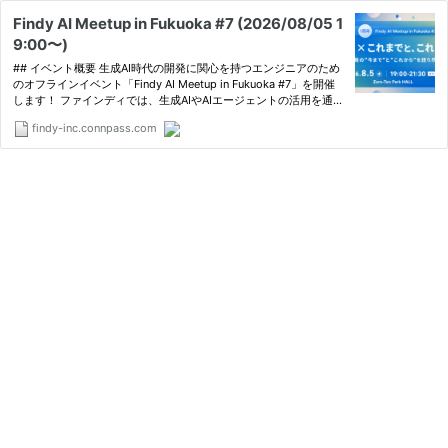
Findy AI Meetup in Fukuoka #7 (2026/08/05 1
9:00〜)
## イベント概要 生成AI時代の開発に関心を持つエンジニアのため
のオフラインイベント「Findy AI Meetup in Fukuoka #7」を開催
します！ ファインディでは、生成AIやAIエージェントの活用を通じ
て開発生産性の向上を目指す取り組みを行っています。本イベント
findy-inc.connpass.com
では、ファインディのエンジニアが社内での実践事例を紹…