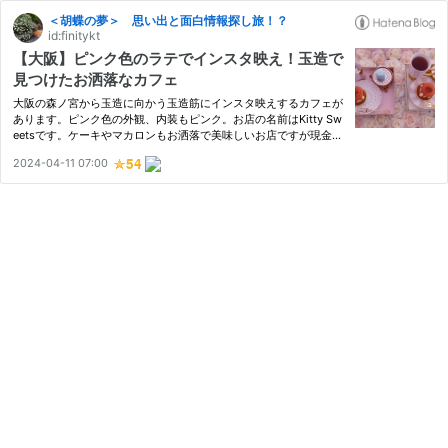
＜胡蝶の夢＞ 思い出と面白情報探し旅！？
id:finitykt
【大阪】ピンク色のラテでインスタ映え！玉造で
見つけたお洒落なカフェ
大阪の森ノ宮から玉造に向かう玉造筋にインスタ映えするカフェが
あります。ピンク色の外観、内装もピンク。お店の名前はKitty Sw
eetsです。ケーキやマカロンもお洒落で美味しいお店ですが現金決
済は不可。支払いはキャッシュレスのみです。
2024-04-11 07:00