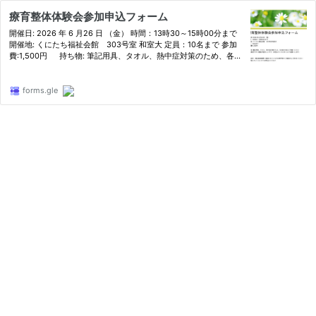
療育整体体験会参加申込フォーム
開催日: 2026 年 6 月26 日 （金） 時間：13時30～15時00分まで
開催地: くにたち福祉会館 303号室 和室大 定員：10名まで 参加
費:1,500円 持ち物: 筆記用具、タオル、熱中症対策のため、各自
飲み物をご用意ください 服装:動きやすい服装が望ましいです（女
性はパンツスタイルでお願いします） 参加条件：現在医療機…
forms.gle