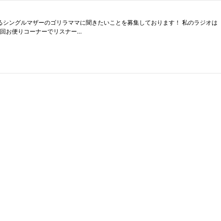
きたいことを募集しております！ 私のラジオは「悩んでるのは一人じゃない、大丈夫！」これを沢山の方に
毎回お便りコーナーでリスナー…