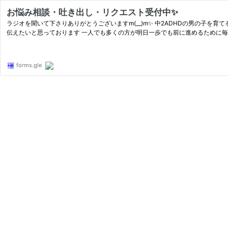
お悩み相談・吐き出し・リクエスト受付中✨
ラジオを聞いて下さりありがとうございますm(__)m✨ 中2ADHDの男の子を育てるシングルマザーのゴリラママに聞
伝えたいと思っております 一人でも多くの方が明日一歩でも前に進めるために
forms.gle