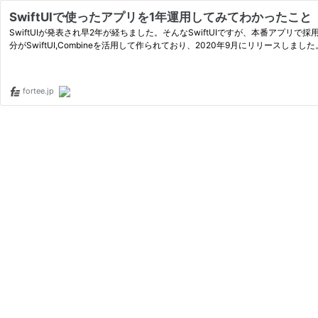
SwiftUIで使ったアプリを1年運用してみてわかったこと
SwiftUIが発表され早2年が経ちました。そんなSwiftUIですが、本番ア
分がSwiftUI,Combineを活用して作られており、2020年9月にリリースしま
fortee.jp