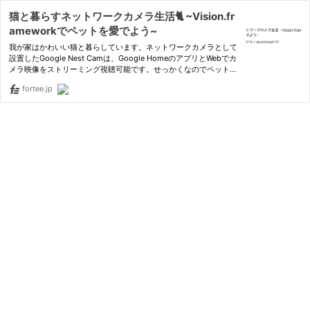
猫と暮らすネットワークカメラ生活🐈 ~Vision.fr
ameworkでペットを愛でよう~
我が家はかわいい猫と暮らしています。ネットワークカメラとして
設置したGoogle Nest Camは、Google HomeのアプリとWebでカ
メラ映像をストリーミング視聴可能です。せっかくなのでペットの
行動をリアルタイムで把握でき、安心して外出できるように、mac
fortee.jp
OSやvisionOSでも実行可能なアプリが欲しくなりました。Smart
Device …