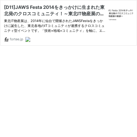
[D11]JAWS Festa 2014をきっかけに生まれた東
北発のクロスコミュニティ！～東北IT物産展の軌
跡～
東北IT物産展は、2014年に仙台で開催されたJAWSFestaをきっか
けに誕生した、東北各地のITコミュニティが連携するクロスコミュ
ニティ型イベントです。「技術×地域×コミュニティ」を軸に、エ
ンジニア・企業・学生・自治体（行政）など、多様な参加者が交わ
fortee.jp
る場として発展してきました。 どのような経緯で生まれ、どのよ
う…