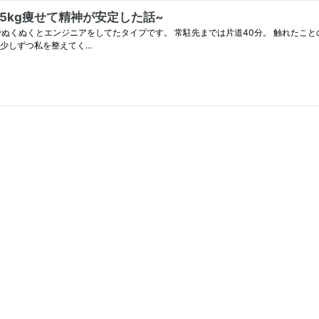
ら5kg痩せて精神が安定した話~
でぬくぬくとエンジニアをしてたタイプです。 常駐先までは片道40分。 触れたこ
、少しずつ私を整えてく…