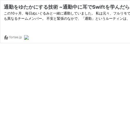
通勤をゆたかにする技術 ~通勤中に耳でSwiftを学んだ
この10ヶ月、毎日ぬいぐるみと一緒に通勤していました。 私は元々、フルリモ
も異なるチームメンバー。 不安と緊張のなかで、「通勤」というルーティンは
fortee.jp