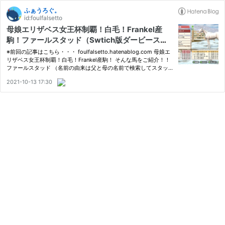
ふぁうろぐ。
id:foulfalsetto
母娘エリザベス女王杯制覇！白毛！Frankel産
駒！ファールスタッド（Swtich版ダービースタ
リオン142）
※前回の記事はこちら・・・ foulfalsetto.hatenablog.com 母娘エ
リザベス女王杯制覇！白毛！Frankel産駒！ そんな馬をご紹介！！
ファールスタッド （名前の由来は父と母の名前で検索してスタッ
ドが出てきたから） news.yahoo.co.jp 父 Frankel 母 ファールシェ
2021-10-13 17:30
ア 母はＧ１馬！ foulfalsetto.hatenablog.com 母父 ファール…