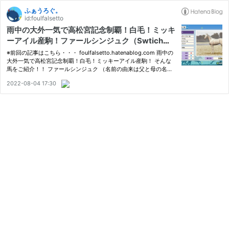
ふぁうろぐ。
id:foulfalsetto
雨中の大外一気で高松宮記念制覇！白毛！ミッキ
ーアイル産駒！ファールシンジュク（Swtich版
ダービースタリオン286）
※前回の記事はこちら・・・ foulfalsetto.hatenablog.com 雨中の
大外一気で高松宮記念制覇！白毛！ミッキーアイル産駒！ そんな
馬をご紹介！！ ファールシンジュク （名前の由来は父と母の名前
で検索して新宿フレグランスが出てきたから） twitter.com 父 ミッ
2022-08-04 17:30
キーアイル 母 フレグランファール 母は顕彰馬！ foulfalsetto…