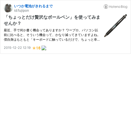
いつか電池がきれるまで
id:fujipon
「ちょっとだけ贅沢なボールペン」を使ってみま
せんか？
最近、手で何か書く機会ってありますか？ ワープロ、パソコン以
前に比べると、そういう機会って、かなり減ってきていますよね。
僕自身はもともと「キーボードに触っているだけで、ちょっと幸
せ」というタイプなので、「手書きじゃないと寂しい」ということ
2015-12-22 12:19
もないのですが、十代くらいまでは「手書き」というか、「手書
き…