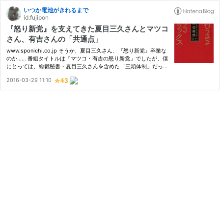
いつか電池がきれるまで
id:fujipon
『怒り新党』を支えてきた夏目三久さんとマツコ
さん、有吉さんの「共通点」
www.sponichi.co.jp そうか、夏目三久さん、『怒り新党』卒業な
のか…… 番組タイトルは『マツコ・有吉の怒り新党」でしたが、僕
にとっては、総裁秘書・夏目三久さんを含めた「三頭体制」だった
し、同じ気持ちの人も多いのではないかと。 たしかに、番組がマ
2016-03-29 11:10
ンネリ気味になっていた感は否めませんが（「看板」のひとつであ
る…