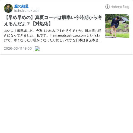
服の細道
id:hukuhukushi
【早め早めの】真夏コーデは肌寒い今時期から考
えるんだよ？【対処術】
あいよ！出世城…あ、今週はお休みですかそうですか。日本酒も好
きになってきました、私です。 hamamatsushuzo.com というわ
けで、寒くなったり暖かくなったり忙しいですな日本はさぁ本当
に。しかし、寒暖差の狭間で読めない気候に翻弄されながらも、確
2026-03-11 19:00
実に言えることがあります。 夏が一番長いのよ もうさ、日本の古
き良き…