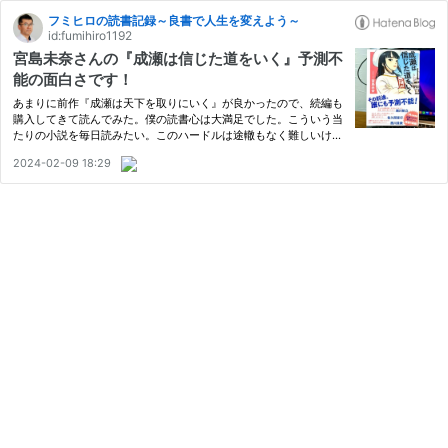
フミヒロの読書記録～良書で人生を変えよう～
id:fumihiro1192
宮島未奈さんの『成瀬は信じた道をいく』予測不
能の面白さです！
あまりに前作『成瀬は天下を取りにいく』が良かったので、続編も
購入してきて読んでみた。僕の読書心は大満足でした。こういう当
たりの小説を毎日読みたい。このハードルは途轍もなく難しいけれ
ど。 成瀬の人生は、今日も誰かと交差する。「ゼゼカラ」ファン
2024-02-09 18:29
の小学生、娘の受験を見守る父、近所のクレーマー主婦、観光大
使…