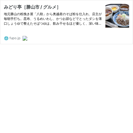
みどり亭［勝山市 / グルメ］
地元勝山の粉挽き屋「八助」から奥越産のそば粉を仕入れ、店主が
毎朝手打ち。昆布、うるめいわし、かつお節などでとったダシを薄
口しょうゆで整えたそばつゆは、飲み干せるほど優しく、深い味わ
いです。風味を最大限に感じる少し太めのそばとの相性も抜群。
fupo.jp