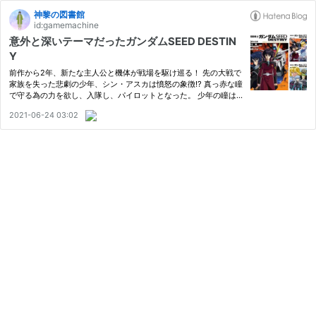
神黎の図書館
id:gamemachine
意外と深いテーマだったガンダムSEED DESTIN
Y
前作から2年、新たな主人公と機体が戦場を駆け巡る！ 先の大戦で
家族を失った悲劇の少年、シン・アスカは憤怒の象徴⁉️ 真っ赤な瞳
で守る為の力を欲し、入隊し、パイロットとなった。 少年の瞳は
何を見る？ 小説版は不安定なアニメ版ガンダムSEED DESTINYを
2021-06-24 03:02
綺麗に納得させる方向に導いた功労作だと思っています。