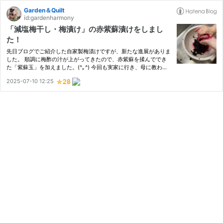
Garden＆Quilt
id:gardenharmony
「減塩梅干し・梅漬け」の赤紫蘇漬けをしまし
た！
先日ブログでご紹介した自家製梅漬けですが、新たな進展がありま
した。 順調に梅酢の汁が上がってきたので、赤紫蘇を揉んででき
た「紫蘇玉」を加えました。(^｡^) 今回も実家に行き、母に教わり
ながら作業してきましたが、この「赤紫蘇もみ」の作業が、梅漬け
2025-07-10 12:25
の色を決定づける大事な工程だと改めて教えてもらいました。 今…