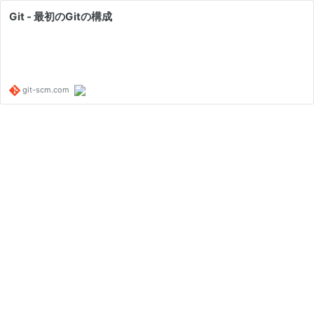
Git - 最初のGitの構成
git-scm.com