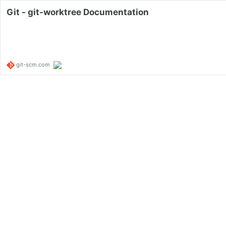
Git - git-worktree Documentation
git-scm.com