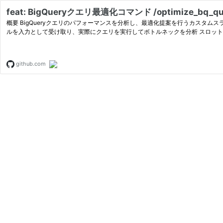
feat: BigQueryクエリ最適化コマンド /optimize_bq_query 
概要 BigQueryクエリのパフォーマンスを分析し、最適化提案を行うカスタムスラッシュコマンド /optimize_bq_que
ルを入力として受け取り、実際にクエリを実行してボトルネックを分析 スロット
github.com