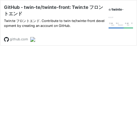
GitHub - twin-te/twinte-front: Twin:te フロン
トエンド
Twin:te フロントエンド. Contribute to twin-te/twinte-front devel
opment by creating an account on GitHub.
github.com