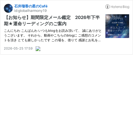
石井瑠香の星のCafé
id:globalharmony19
【お知らせ】期間限定メール鑑定 2026年下半
期★運命リーディングのご案内
こんにちわ こんばんわ いつもblogをお読み頂いて、 誠にありがと
うございます。 それから、動画やこちらのblogに ご感想のコメン
トを頂き とても嬉しかったです この場を、借りて 感謝とお礼を申
し上げます。 どうもありがとうございました 今日はみなさまにお
2026-05-25 17:59
知らせがあります さて、早いもので、2026年も半分を 迎えま…