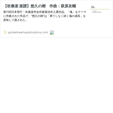
【吹奏楽 楽譜】悠久の樹 作曲：萩原友輔
第11回日本管打・吹奏楽学会作曲賞佳作入選作品。「魂」をテーマ
に作曲された作品で、"悠久の樹"は「果てしなく続く魂の成長」を
意味して題された。
goldenheartspublications.com