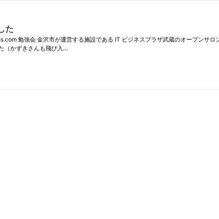
ました
.connpass.com 勉強会 金沢市が運営する施設である IT ビジネスプラザ武蔵のオー
でした（かずきさんも飛び入…