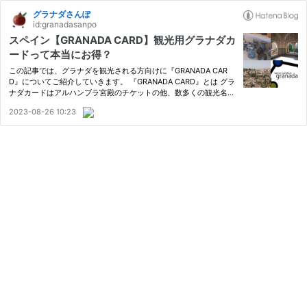
グラナダさんぽ
id:granadasanpo
スペイン【GRANADA CARD】観光用グラナダカ
ードって本当にお得？
この記事では、グラナダを観光される方向けに『GRANADA CAR
D』についてご紹介していきます。 『GRANADA CARD』とは グラ
ナダカードはアルハンブラ宮殿のチケットの他、数多くの観光名所
や美術館などのチケット、市バス乗車券、市内を巡る観光列車1周
2023-08-26 10:23
分が1つになった観光用オールインクルーシブカードです。通常チ
ケットで…