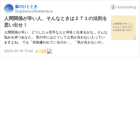
森のひととき
id:greencoffeeterrace
人間関係が辛い人、そんなときは２７１の法則を
思い出せ！
人間関係が辛い、どうしたら苦手な人と仲良く出来るかな… そんな
悩みを持つあなた。 世の中にはどうしても気が合わない人ってい
ますよね。 でも「何故嫌われているのか」、「気が合わないの
か」 「どうしたら相手との関係を改善することが出来るのか」 つ
2025-01-15 17:42
いつい考えてしまいます。 もう頑張れないよ… その言葉、ちょっ
と待…