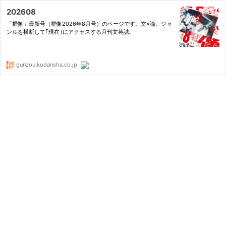
202608
「群像」最新号（群像2026年8月号）のページです。文×論。ジャ
ンルを横断して｢現在｣にアクセスする月刊文芸誌。
gunzou.kodansha.co.jp