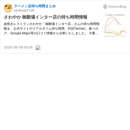
ラーメン店待ち時間まとめ
id:shota1126
さわやか 御殿場インター店の待ち時間情報
炭焼きレストランさわやか「御殿場インター店」さんの待ち時間情
報を、公式サイトのリアルタイム待ち時間、X(旧Twitter)、食べロ
グ、Google Maps等の口コミ情報から分析いたしました。 大量の
口コミデータを基に待ち時間を分析しているので、他のどのサイト
よりも詳細な待ち時間情報をお届けします。 さわやかの中でも間
違…
2026-06-09 00:06