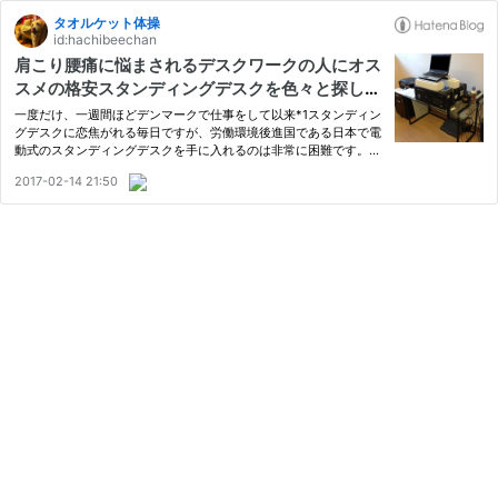
タオルケット体操
id:hachibeechan
肩こり腰痛に悩まされるデスクワークの人にオス
スメの格安スタンディングデスクを色々と探して
みた
一度だけ、一週間ほどデンマークで仕事をして以来*1スタンディン
グデスクに恋焦がれる毎日ですが、労働環境後進国である日本で電
動式のスタンディングデスクを手に入れるのは非常に困難です。
数年前からオカムラが販売しているSwiftというスタンディングデ
2017-02-14 21:50
スクがあり、これは前職で利用しておりかなり快適だったのです
が…