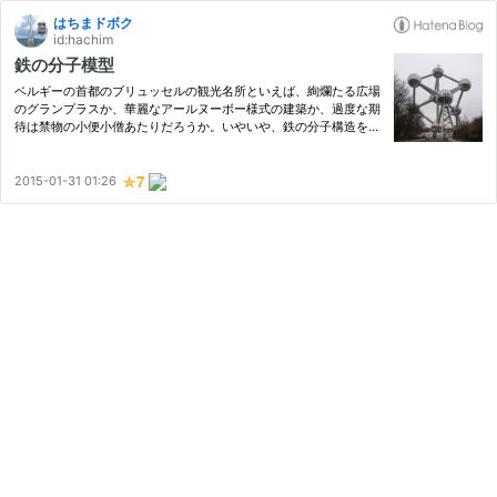
はちまドボク
id:hachim
鉄の分子模型
ベルギーの首都のブリュッセルの観光名所といえば、絢爛たる広場
のグランプラスか、華麗なアールヌーボー様式の建築か、過度な期
待は禁物の小便小僧あたりだろうか。いやいや、鉄の分子構造を16
50億倍という訳の分からない拡大率で高さ100ｍを越えるサイズに
しちゃった「アトミウム」こそが、ベストな観光名所だと思うよ。
…
2015-01-31 01:26