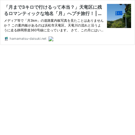
「月まで3キロで行けるって本当？」天竜区に残
るロマンティックな地名「月」へプチ旅行！ | 編
集部ピックアップ｜公式/浜松・浜名湖観光情報
メディア等で「月3km」の道路案内板写真を見たことはありません
サイト～浜松・浜名湖だいすきネット～
か？ この案内板があるのは浜松市天竜区。天竜川の流れと沿うよ
うに走る静岡県道360号線に立っています。 さて、この月にはいっ
たい何があるのでしょうか。地名の由 […]
hamamatsu-daisuki.net