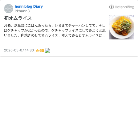
honn blog Diary
id:hann3
初オムライス
お昼、炊飯器にごはんあったら、いままでチャーハンしてて。今日
はケチャップが安かったので、ケチャップライスにしてみようと思
いました。卵焼きのせてオムライス、考えてみるとオムライスは作
ってみたことなかったです。 母の好みで、お昼ごはんは麺類がほ
とんどで。それと母は炊き込みご飯とか、混ぜご飯とか、そうい
う…
2026-05-07 14:30