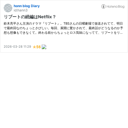
honn blog Diary
id:hann3
リブートの続編はNetflix？
鈴木亮平さん主演のドラマ『リブート』。TBSさんの日曜劇場で放送されてて、明日
で最終回なのちょっとさびしい。毎回、展開に驚かされて、最終話がどうなるのか予
想も想像もできなくて。終わる前からちょっとロス気味になってて、リブートをリブ
ートして続編ドラマ作って欲しいと感じてます。 リブートがネットフリックス…
2026-03-28 11:29