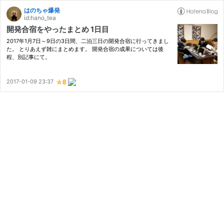
はのちゃ爆発
id:hano_tea
開発合宿をやったまとめ 1日目
2017年1月7日～9日の3日間、二泊三日の開発合宿に行ってきまし
た。 とりあえず雑にまとめます。 開発合宿の成果については後
程、別記事にて。
2017-01-09 23:37