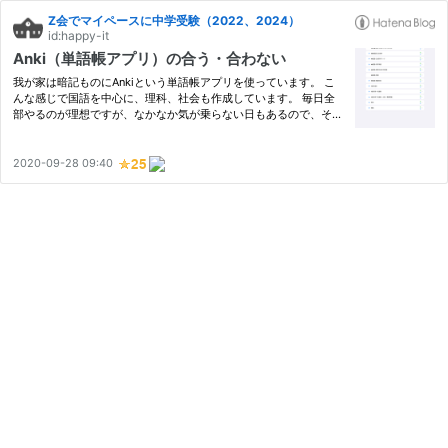
Z会でマイペースに中学受験（2022、2024）
id:happy-it
Anki（単語帳アプリ）の合う・合わない
我が家は暗記ものにAnkiという単語帳アプリを使っています。 こ
んな感じで国語を中心に、理科、社会も作成しています。 毎日全
部やるのが理想ですが、なかなか気が乗らない日もあるので、そん
な日のために★で優先度をつけています。 最近、Ankiに向いてい
るものと向いていないものがあるなと感じています。正確には前か
ら…
2020-09-28 09:40