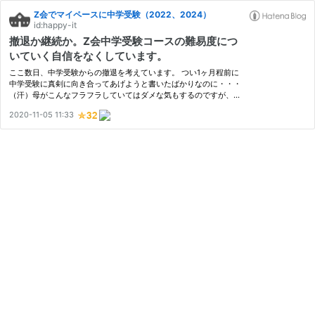
Z会でマイペースに中学受験（2022、2024）
id:happy-it
撤退か継続か。Z会中学受験コースの難易度につ
いていく自信をなくしています。
ここ数日、中学受験からの撤退を考えています。 つい1ヶ月程前に
中学受験に真剣に向き合ってあげようと書いたばかりなのに・・・
（汗）母がこんなフラフラしていてはダメな気もするのですが、悩
んでしまうものは悩んでしまうので仕方ありません。 考えている
2020-11-05 11:33
ことを思いつくままに書いているので、取り止めもない内容にな
っ…