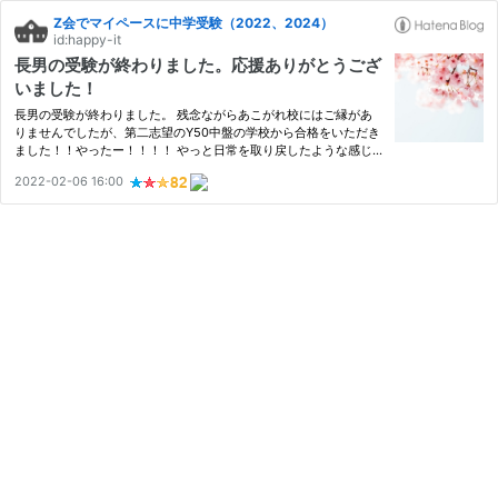
Z会でマイペースに中学受験（2022、2024）
id:happy-it
長男の受験が終わりました。応援ありがとうござ
いました！
長男の受験が終わりました。 残念ながらあこがれ校にはご縁があ
りませんでしたが、第二志望のY50中盤の学校から合格をいただき
ました！！やったー！！！！ やっと日常を取り戻したような感じ
もしますが、私はまだまだ受験が終わった実感がありません。毎日
2022-02-06 16:00
ニコニコ楽しそうに遊んでいる長男を見ながら、なんだか不思議な
気…