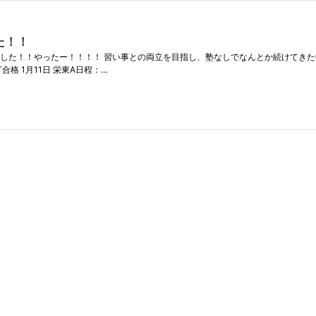
た！！
ました！！やったー！！！！ 習い事との両立を目指し、塾なしでなんとか続けてき
合格 1月11日 栄東A日程：…