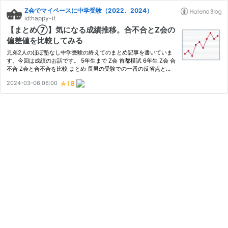
Z会でマイペースに中学受験（2022、2024）
id:happy-it
【まとめ⑦】気になる成績推移。合不合とZ会の
偏差値を比較してみる
兄弟2人のほぼ塾なし中学受験の終えてのまとめ記事を書いていま
す。今回は成績のお話です。 5年生まで Z会 首都模試 6年生 Z会 合
不合 Z会と合不合を比較 まとめ 長男の受験での一番の反省点とい
っても過言ではないのが、5年生で外部模試に翻弄されてしまった
2024-03-06 06:00
こと。この反省をもとに、次男は5年生冬までは大手の模試は回
避…