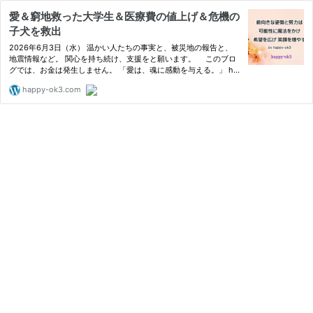
愛＆窮地救った大学生＆医療費の値上げ＆危機の
子犬を救出
2026年6月3日（水） 温かい人たちの事実と、被災地の報告と、
地震情報など。 関心を持ち続け、支援をと願います。 このブロ
グでは、お金は発生しません。 「愛は、魂に感動を与える。」 ha
ppy-ok3の、日記の記事は 支援などの報告の下に。 多くの方に被
happy-ok3.com
災地に思いを寄せて頂ければ幸…