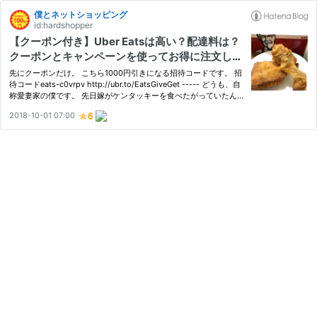
僕とネットショッピング
id:hardshopper
【クーポン付き】Uber Eatsは高い？配達料は？
クーポンとキャンペーンを使ってお得に注文して
みた話
先にクーポンだけ。 こちら1000円引きになる招待コードです。 招
待コードeats-c0vrpv http://ubr.to/EatsGiveGet ----- どうも、自
称愛妻家の僕です。 先日嫁がケンタッキーを食べたがっていたん
です。 ただ、平日僕は夜中遅くまで会社にいることが多く買って
2018-10-01 07:00
帰れません。 なんとか家に送ることができないかとケンタッキー…