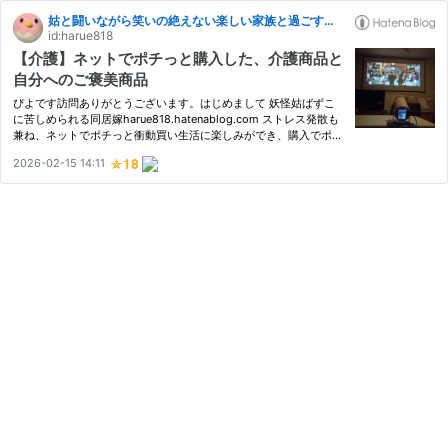
姑と闘いながら笑いの絶えない楽しい家族と過ごす日々
id:harue818
【介護】ネットでポチっと購入した、介護商品と
自分へのご褒美商品
ぴよです訪問ありがとうございます。はじめまして 妖怪姑ばずこ
に苦しめられる同居嫁harue818.hatenablog.com ストレス発散も
兼ね、ネットでポチっと衝動買い生活に楽しみができ、購入でポイ
ントもたまるので二重の喜びですharue818.hatenablog.com 今回
2026-02-15 14:11
は、介護を兼ねた商品と、自分へのご褒美商品を紹介しますキャン
ペー…