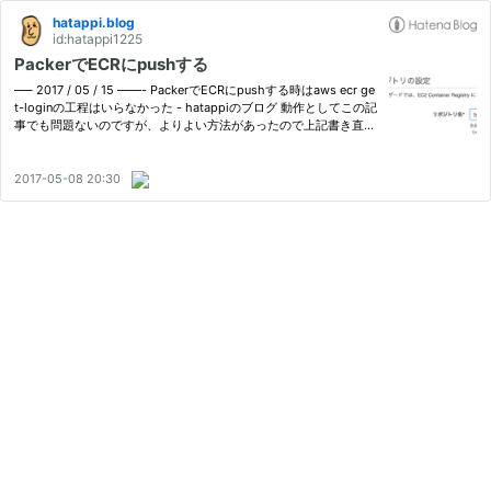
hatappi.blog
id:hatappi1225
PackerでECRにpushする
—– 2017 / 05 / 15 ——- PackerでECRにpushする時はaws ecr ge
t-loginの工程はいらなかった - hatappiのブログ 動作としてこの記
事でも問題ないのですが、よりよい方法があったので上記書き直し
ました 最近は個人でも会社でもPackerでDocker Imageをbuildし
ている 以前GCRを使っていたが今回はAWSのECR を扱う hatappi.
hate…
2017-05-08 20:30