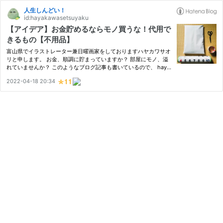
人生しんどい！
id:hayakawasetsuyaku
【アイデア】お金貯めるならモノ買うな！代用で
きるもの【不用品】
富山県でイラストレーター兼日曜画家をしておりますハヤカワサオ
リと申します。 お金、順調に貯まっていますか？ 部屋にモノ、溢
れていませんか？ このようなブログ記事も書いているので、 haya
kawasetsuyaku.work 私自身は常に金欠状態。 モノを自由に買え
2022-04-18 20:34
ないような 生活を送っています。（いつの時代の人間...） しかし…