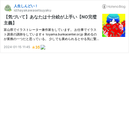
人生しんどい！
id:hayakawasetsuyaku
【気づいて】あなたは十分絵が上手い【NO完璧
主義】
富山県でイラストレーター兼作家をしています。 お仕事でイラス
ト講座の講師をしています↓ toyama.bunkacenter.or.jp 褒めるの
が業務の一つだと思っている。 少しでも褒められるとやる気に繋
がりませんか？ 私は調子乗りなので、その一言を本気にして とて
2024-01-15 11:45
もテンション上がります（単純笑） 趣味で上手くなりたい人もい
る…