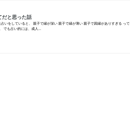
てだと思った話
占いをしていると、 親子で縁が深い 親子で縁が薄い 親子で因縁がありすぎる っ
。 でも占い的には、成人…