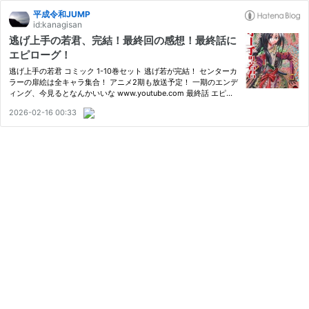
平成令和JUMP
id:kanagisan
逃げ上手の若君、完結！最終回の感想！最終話に
エピローグ！
逃げ上手の若君 コミック 1-10巻セット 逃げ若が完結！ センターカ
ラーの扉絵は全キャラ集合！ アニメ2期も放送予定！ 一期のエンデ
ィング、今見るとなんかいいな www.youtube.com 最終話 エピロ
ーグ2/2 生き残った者のエピローグ 残された妻の戦い 夫の血筋を
2026-02-16 00:33
反映させること！ 滅亡したとしても、彼らの子孫が未来の勝者…