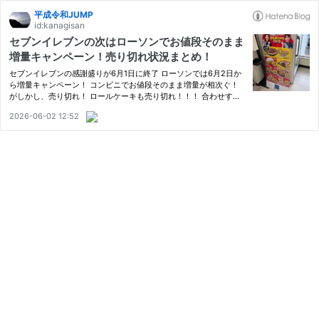
平成令和JUMP
id:kanagisan
セブンイレブンの次はローソンでお値段そのまま
増量キャンペーン！売り切れ状況まとめ！
セブンイレブンの感謝盛りが6月1日に終了 ローソンでは6月2日か
ら増量キャンペーン！ コンビニでお値段そのまま増量が相次ぐ！
がしかし、売り切れ！ ロールケーキも売り切れ！！！ 合わせすぎ
の方はたくさんありました こちらは増量なわけじゃないからね プ
2026-06-02 12:52
レミアムロールケーキの入荷時間は！？ heysay.hatenadiary.jp