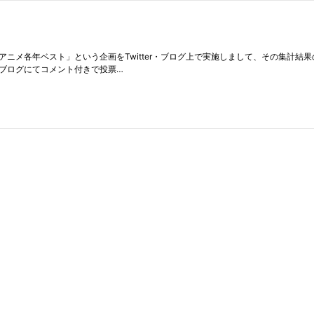
けて「'10年代のTVアニメ各年ベスト」という企画をTwitter・ブログ上で実施しまして、
つのブログにてコメント付きで投票…