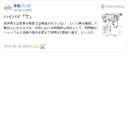
青春ゾンビ
id:hiko1985
ハイバイ『て』
岩井秀人は世界が単面では構成されていない、という事を徹底して
舞台上に立ち上げる。今作における特徴的な演出として、時間軸の
シャッフルと演者の視点を変えて時間を2度繰り返す、というのが
ある。*1この際に、舞台装置も180度入れ換わり、視覚的にも世界
が多面的である事を提示している。人の視点次第で同じ事象でも
全…
2013-05-20 00:00